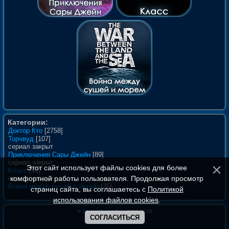
Категории:
Доктор Кто
[2758]
Торчвуд
[107]
сериал закрыт
Приключения Сары Джейн
[89]
сериал закрыт
Этот сайт использует файлы cookies для более
Класс
[46]
комфортной работы пользователя. Продолжая просмотр
сериал закрыт
Война между сушей и морем
[35]
страниц сайта, вы соглашаетесь с
Политикой
использования файлов cookies
.
©
WhoIsDoctorWho
, 2008-2026
СОГЛАСИТЬСЯ
Полная версия сайта