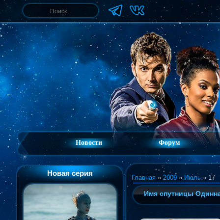
Новости
Форум
Новая серия
Главная
»
2009
»
Июль
»
17
Имя спутницы Одинн