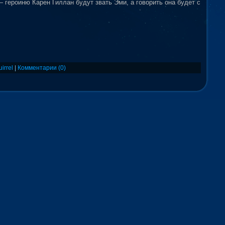
героиню Карен Гиллан будут звать Эми, а говорить она будет с
uirrel
|
Комментарии (0)