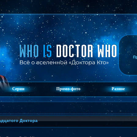
П
Серии
Промо-фото
Разное
адцатого Доктора