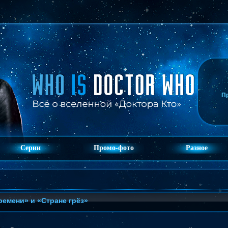
П
Серии
Промо-фото
Разное
ремени» и «Стране грёз»