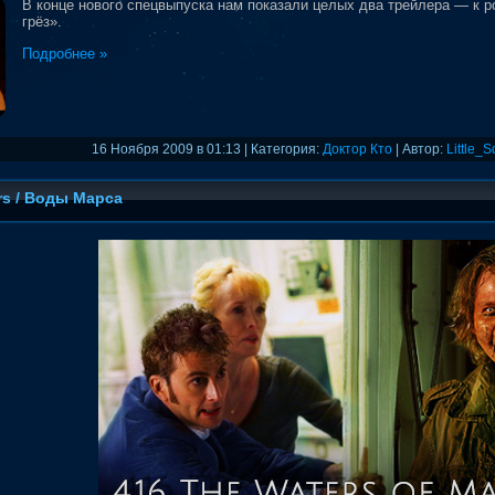
В конце нового спецвыпуска нам показали целых два трейлера — к 
грёз».
Подробнее »
16 Ноября 2009 в 01:13 | Категория:
Доктор Кто
| Автор:
Little_S
ars / Воды Марса