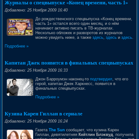
Журналы о спецвыпуске «Конец времени, часть 1»
Добавлено: 25 Ноября 2009 16:40
До рождественского спецвыпуска «Конец времени,
часть 1» остался всего один месяц, и о нём
начинают активно писать в ТВ-журналах.
Несколько обложек и разворотов из журналов
можно увидеть ниже, а также
здесь
,
здесь
и
здесь
.
Подробнее »
Капитан Джек появится в финальных спецвыпусках
Добавлено: 25 Ноября 2009 16:33
Джон Барроумэн наконец-то
подтвердил
, что его
герой, капитан Джек Харкнесс, появится в
финальных спецвыпусках.
Подробнее »
Кузина Карен Гиллан в сериале
Добавлено: 25 Ноября 2009 16:24
Газета
The Sun
сообщает, что кузина Карен
Гиллан, девятилетняя
Кейтлин Блэквуд
, получила