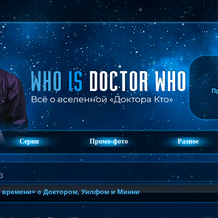
П
Серии
Промо-фото
Разное
3
 времени» с Доктором, Уилфом и Минни