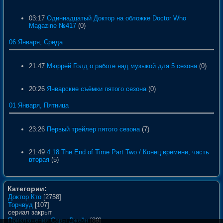
03:17
Одиннадцатый Доктор на обложке Doctor Who
Magazine №417
(0)
06 Января, Среда
21:47
Мюррей Голд о работе над музыкой для 5 сезона
(0)
20:26
Январские съёмки пятого сезона
(0)
01 Января, Пятница
23:26
Первый трейлер пятого сезона
(7)
21:49
4.18 The End of Time Part Two / Конец времени, часть
вторая
(5)
Категории:
Доктор Кто
[2758]
Торчвуд
[107]
сериал закрыт
Приключения Сары Джейн
[89]