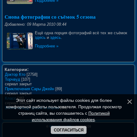
Подробнее »
Снова фотографии со съёмок 5 сезона
Добавлено: 09 Марта 2010 08:44
Ещё одна порция фотографий всё тех же съёмок
здесь
и
здесь
.
Подробнее »
Категории:
Доктор Кто
[2758]
Торчвуд
[107]
сериал закрыт
Приключения Сары Джейн
[89]
сериал закрыт
Класс
[46]
Этот сайт использует файлы cookies для более
сериал закрыт
комфортной работы пользователя. Продолжая просмотр
Война между сушей и морем
[35]
страниц сайта, вы соглашаетесь с
Политикой
использования файлов cookies
.
©
WhoIsDoctorWho
, 2008-2026
СОГЛАСИТЬСЯ
Полная версия сайта