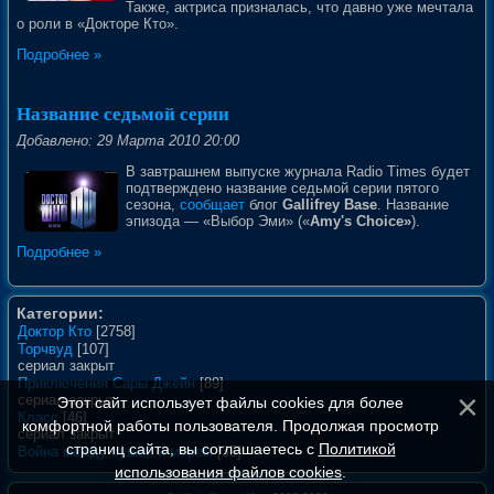
Также, актриса призналась, что давно уже мечтала
о роли в «Докторе Кто».
Подробнее »
Название седьмой серии
Добавлено: 29 Марта 2010 20:00
В завтрашнем выпуске журнала Radio Times будет
подтверждено название седьмой серии пятого
сезона,
сообщает
блог
Gallifrey Base
. Название
эпизода — «Выбор Эми» («
Amy's Choice»
).
Подробнее »
Категории:
Доктор Кто
[2758]
Торчвуд
[107]
сериал закрыт
Приключения Сары Джейн
[89]
сериал закрыт
Этот сайт использует файлы cookies для более
Класс
[46]
комфортной работы пользователя. Продолжая просмотр
сериал закрыт
страниц сайта, вы соглашаетесь с
Политикой
Война между сушей и морем
[35]
использования файлов cookies
.