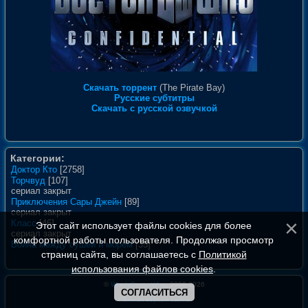
Скачать торрент
(The Pirate Bay)
Русские субтитры
Скачать с русской озвучкой
Категории:
Доктор Кто
[2758]
Торчвуд
[107]
сериал закрыт
Приключения Сары Джейн
[89]
сериал закрыт
Класс
[46]
Этот сайт использует файлы cookies для более
сериал закрыт
комфортной работы пользователя. Продолжая просмотр
Война между сушей и морем
[35]
страниц сайта, вы соглашаетесь с
Политикой
использования файлов cookies
.
©
WhoIsDoctorWho
, 2008-2026
СОГЛАСИТЬСЯ
Полная версия сайта