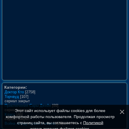
Категории:
Доктор Кто
[2758]
Торчвуд
[107]
сериал закрыт
Приключения Сары Джейн
[89]
сериал закрыт
Этот сайт использует файлы cookies для более
Класс
[46]
комфортной работы пользователя. Продолжая просмотр
сериал закрыт
страниц сайта, вы соглашаетесь с
Политикой
Война между сушей и морем
[35]
использования файлов cookies
.