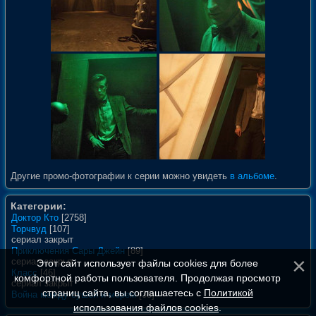
Другие промо-фотографии к серии можно увидеть
в альбоме
.
Категории:
Доктор Кто
[2758]
Торчвуд
[107]
сериал закрыт
Приключения Сары Джейн
[89]
сериал закрыт
Этот сайт использует файлы cookies для более
Класс
[46]
комфортной работы пользователя. Продолжая просмотр
сериал закрыт
страниц сайта, вы соглашаетесь с
Политикой
Война между сушей и морем
[35]
использования файлов cookies
.