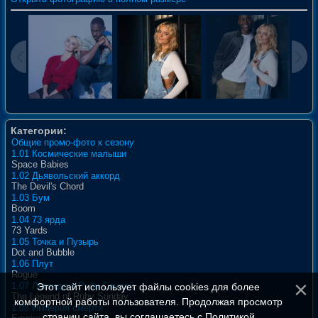
Категории:
Общие промо-фото к сезону
1.01 Космические малыши
Space Babies
1.02 Дьявольский аккорд
The Devil's Chord
1.03 Бум
Boom
1.04 73 ярда
73 Yards
1.05 Точка и Пузырь
Dot and Bubble
1.06 Плут
Rogue
1.07 Легенда о Руби Сандей
Этот сайт использует файлы cookies для более
The Legend of Ruby Sunday
комфортной работы пользователя. Продолжая просмотр
1.08 Империя смерти
страниц сайта, вы соглашаетесь с
Политикой