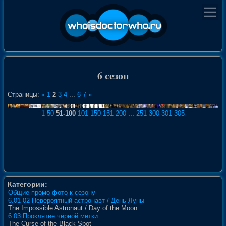
6 сезон
Страницы:
«
1
2
3
4
...
6
7
»
1-50
51-100
101-150
151-200
...
251-300
301-305
Категории:
Общие промо-фото к сезону
6.01-02 Невероятный астронавт / День Луны
The Impossible Astronaut / Day of the Moon
6.03 Проклятие чёрной метки
The Curse of the Black Spot