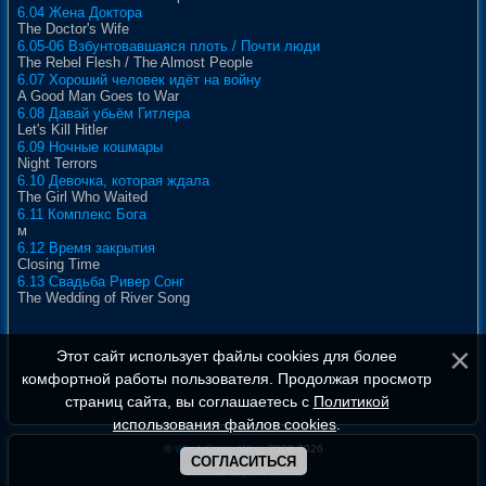
6.04 Жена Доктора
The Doctor's Wife
6.05-06 Взбунтовавшаяся плоть / Почти люди
The Rebel Flesh / The Almost People
6.07 Хороший человек идёт на войну
A Good Man Goes to War
6.08 Давай убьём Гитлера
Let's Kill Hitler
6.09 Ночные кошмары
Night Terrors
6.10 Девочка, которая ждала
The Girl Who Waited
6.11 Комплекс Бога
м
6.12 Время закрытия
Closing Time
6.13 Свадьба Ривер Сонг
The Wedding of River Song
Этот сайт использует файлы cookies для более
комфортной работы пользователя. Продолжая просмотр
страниц сайта, вы соглашаетесь с
Политикой
использования файлов cookies
.
©
WhoIsDoctorWho
, 2008-2026
СОГЛАСИТЬСЯ
Полная версия сайта