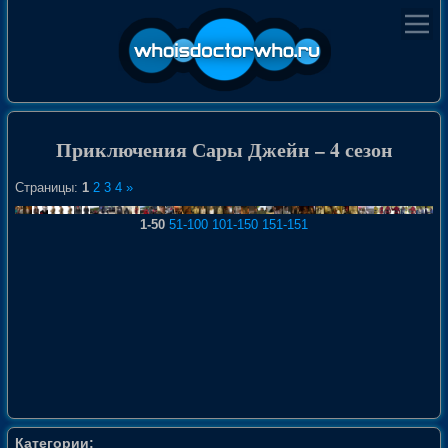
Приключения Сары Джейн – 4 сезон
Страницы:
1
2
3
4
»
1-50
51-100
101-150
151-151
Категории: