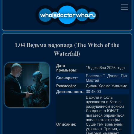
1.04 Ведьма водопада (The Witch of the
Waterfall)
Дата
15 декабря 2025 года
премьеры:
Расселл Т. Дэвис, Пит
Сценарист:
Мактай
Режиссёр:
Дилан Холмс Уильямс
Длительность:
00:45:00
Баркли и Соль
пускаются в бега в
разрушенном войной
Лондоне, а ЮНИТ
пытается оправиться
после катастрофы.
Описание:
Суше тем временем
угрожает Прилив, а
Ганзберг начинает