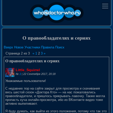
О правообладателях и сериях
Вверх
Новое
Участники
Правила
Поиск
Страница
2
из
3
«
1
2
3
»
О правообладателях и сериях
Little_Squirrel
№
1
| 22 Сентября 2017, 20:18
Уважаемые пользователи!
С недавних пор на сайте закрыт для просмотра и скачивания
весь шестой сезон «Доктора Кто» — на нас пожаловались
правообладатели, и пришлось прикрывать лавочку. Также могла
пропасть куча онлайн-просмотра, ибо из ВКонтакте видео тоже
активно выпиливают.
Я буду думать, как выйти из этого положения, потому что так это