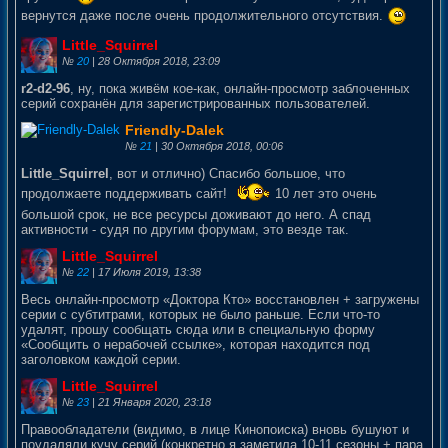
вернутся даже после очень продолжительного отсутствия.
Little_Squirrel
№
20
| 28 Октября 2018, 23:09
r2-d2-96
, ну, пока живём кое-как, онлайн-просмотр заблоченных
серий сохранён для зарегистрированных пользователей.
Friendly-Dalek
№
21
| 30 Октября 2018, 00:06
Little_Squirrel
, вот и отлично) Спасибо большое, что
продолжаете поддерживать сайт!
10 лет это очень
большой срок, не все ресурсы доживают до него. А спад
активности - судя по другим форумам, это везде так.
Little_Squirrel
№
22
| 17 Июля 2019, 13:38
Весь онлайн-просмотр «Доктора Кто» восстановлен + загружены
серии с субтитрами, которых не было раньше. Если что-то
удалят, прошу сообщать сюда или в специальную форму
«Сообщить о нерабочей ссылке», которая находится под
заголовком каждой серии.
Little_Squirrel
№
23
| 21 Января 2020, 23:18
Правообладатели (видимо, в лице Кинопоиска) вновь бушуют и
поудаляли кучу серий (конкретно я заметила 10-11 сезоны + пара