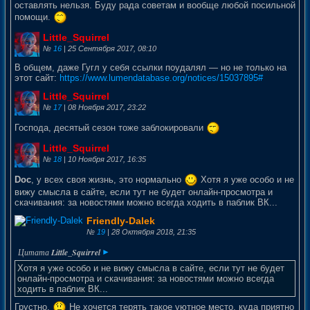
оставлять нельзя. Буду рада советам и вообще любой посильной
помощи.
Little_Squirrel
№
16
| 25 Сентября 2017, 08:10
В общем, даже Гугл у себя ссылки поудалял — но не только на
этот сайт:
https://www.lumendatabase.org/notices/15037895#
Little_Squirrel
№
17
| 08 Ноября 2017, 23:22
Господа, десятый сезон тоже заблокировали
Little_Squirrel
№
18
| 10 Ноября 2017, 16:35
Doc
, у всех своя жизнь, это нормально
Хотя я уже особо и не
вижу смысла в сайте, если тут не будет онлайн-просмотра и
скачивания: за новостями можно всегда ходить в паблик ВК...
Friendly-Dalek
№
19
| 28 Октября 2018, 21:35
Хотя я уже особо и не вижу смысла в сайте, если тут не будет
онлайн-просмотра и скачивания: за новостями можно всегда
ходить в паблик ВК...
Грустно.
Не хочется терять такое уютное место, куда приятно