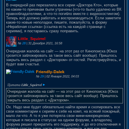
В очередной раз перезалила все серии «Доктора Кто», которые
по каким-то причинам были утрачены (что-то было удалено из ВК
правообладателями, а что-то погибло вместе с видеохостингом).
Теперь всё должно работать и воспроизводиться. Если заметите
какие-то новые неполадки, пишите, пожалуйста, в форму
«Нерабочая ссылка» (ссылка есть на каждой странице с
сериями), я постараюсь сразу поправить.
Little_Squirrel
№
28
| 31 Декабря 2021, 16:58
Очередная жалоба на сайт — на этот раз от Кинопоиска (Юкоз
грозится заблокировать за такое весь сайт вообще). Пришлось
закрыть весь раздел с «Доктором» от гостей. Регистрируйтесь, и
будет вам счастье.
Friendly-Dalek
№
29
| 02 Января 2022, 04:03
Очередная жалоба на сайт — на этот раз от Кинопоиска (Юкоз
грозится заблокировать за такое весь сайт вообще). Пришлось
закрыть весь раздел с «Доктором».
Ох. Надо мне будет обязательно найти время и скопировать все
свои комментарии к сериям к себе на комп, на всякий пожарный,
мало ли что. А то я уже потеряла свои мини-кинорецензии,
которые я писала в статусах на одном форуме, а владелец
форума решил прекратить его поддержку, и до его отключения я
успела спасти лишь часть своего контента, и вот как раз