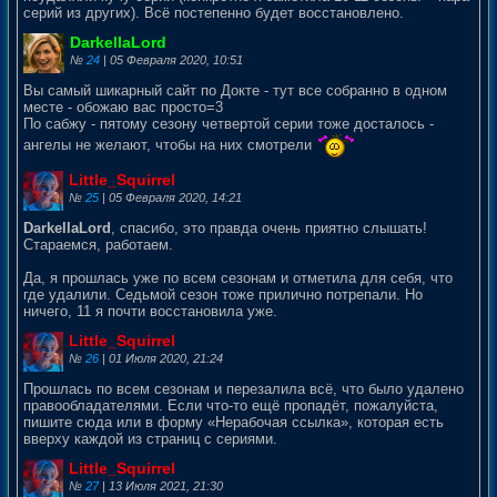
серий из других). Всё постепенно будет восстановлено.
DarkellaLord
№
24
| 05 Февраля 2020, 10:51
Вы самый шикарный сайт по Докте - тут все собранно в одном
месте - обожаю вас просто=3
По сабжу - пятому сезону четвертой серии тоже досталось -
ангелы не желают, чтобы на них смотрели
Little_Squirrel
№
25
| 05 Февраля 2020, 14:21
DarkellaLord
, спасибо, это правда очень приятно слышать!
Стараемся, работаем.
Да, я прошлась уже по всем сезонам и отметила для себя, что
где удалили. Седьмой сезон тоже прилично потрепали. Но
ничего, 11 я почти восстановила уже.
Little_Squirrel
№
26
| 01 Июля 2020, 21:24
Прошлась по всем сезонам и перезалила всё, что было удалено
правообладателями. Если что-то ещё пропадёт, пожалуйста,
пишите сюда или в форму «Нерабочая ссылка», которая есть
вверху каждой из страниц с сериями.
Little_Squirrel
№
27
| 13 Июля 2021, 21:30