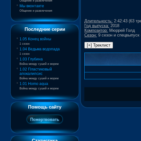
Общение и развлечения
Мы вконтакте
Общение и развлечения
Длительность:
2:42:43 (63 тре
Год выпуска:
2018
Последние серии
Композитор:
Мюррей Голд
Сезон:
9 сезон и спецвыпуск
1.05 Конец войны
1 сезон
1.04 Ведьма водопада
1 сезон
1.03 Глубина
Война между сушей и морем
1.02 Пластиковый
апокалипсис
Война между сушей и морем
1.01 Homo aqua
Война между сушей и морем
Помощь сайту
Статистика