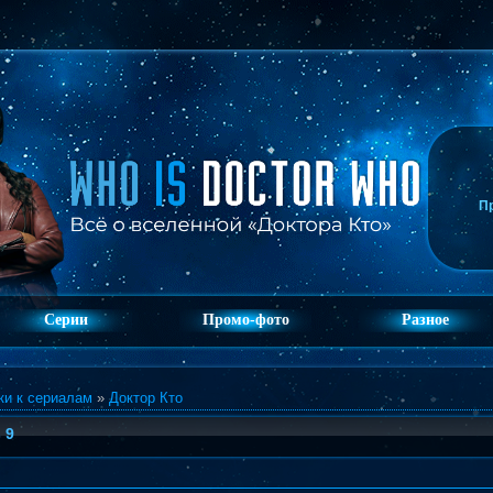
П
Серии
Промо-фото
Разное
ки к сериалам
»
Доктор Кто
 9