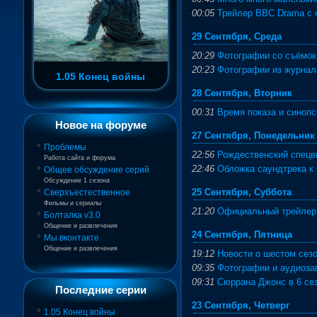
00:05
Трейлер BBC Drama с 
29 Сентября, Среда
20:29
Фотографии со съёмок в
20:23
Фотографии из журнал
1.05 Конец войны
28 Сентября, Вторник
00:31
Время показа и синопс
Новое на форуме
27 Сентября, Понедельник
Проблемы
22:56
Рождественский спецв
Работа сайта и форума
22:46
Обложка саундтрека к 
Общее обсуждение серий
Обсуждение 1 сезона
25 Сентября, Суббота
Сверхъестественное
Фильмы и сериалы
21:20
Официальный трейлер 
Болталка v3.0
Общение и развлечения
24 Сентября, Пятница
Мы вконтакте
Общение и развлечения
19:12
Новости о шестом сезо
09:35
Фотографии и аудиоза
09:31
Сюррана Джонс в 6 се
Последние серии
23 Сентября, Четверг
1.05 Конец войны