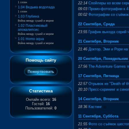
1 сезон
22:14
Спойлеры ко всем сери
1.04 Ведьма водопада
09:03
Промо-фотографии к 4
1 сезон
00:02
Фотографии со съёмок
1.03 Глубина
Война между сушей и морем
22 Сентября, Среда
1.02 Пластиковый
апокалипсис
23:55
График выхода серий ч
Война между сушей и морем
1.01 Homo aqua
21 Сентября, Вторник
Война между сушей и морем
21:46
Доктор, Эми и Рори на
20 Сентября, Понедельник
Помощь сайту
17:56
The Adventure Games п
17 Сентября, Пятница
22:57
Отрывок из "Death of th
20:10
Пресс-скрининг и синоп
Статистика
14 Сентября, Вторник
Онлайн всего:
16
Гостей:
16
18:36
Кастинг
(1)
Пользователей:
0
11 Сентября, Суббота
21:55
Фото со съёмок шестог