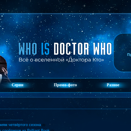
П
Серии
Промо-фото
Разное
иям четвёртого сезона
(6)
спойлеров из Brilliant Book