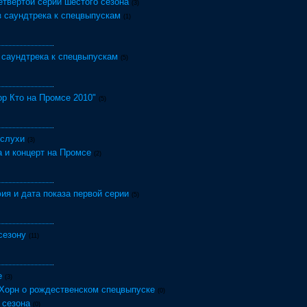
твёртой серии шестого сезона
(3)
з саундтрека к спецвыпускам
(1)
 саундтрека к спецвыпускам
(5)
ор Кто на Промсе 2010"
(5)
 слухи
(3)
 и концерт на Промсе
(2)
я и дата показа первой серии
(5)
сезону
(11)
е
(3)
 Хорн о рождественском спецвыпуске
(0)
 сезона
(0)