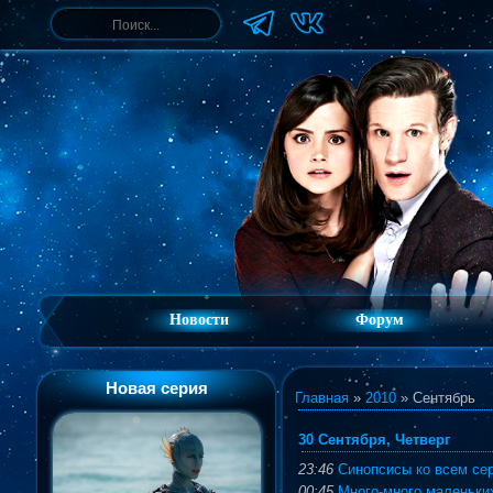
Новости
Форум
Новая серия
Главная
»
2010
»
Сентябрь
30 Сентября, Четверг
23:46
Синопсисы ко всем сер
00:45
Много-много маленьких 