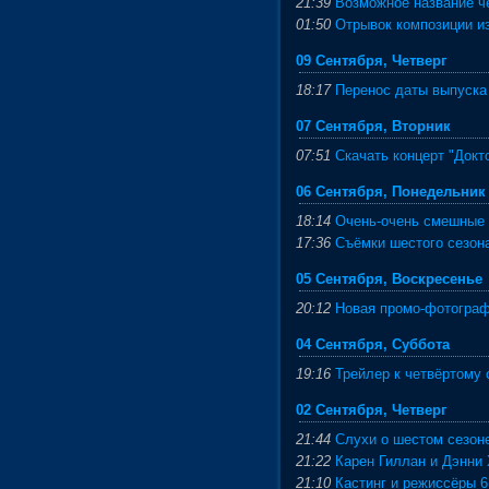
21:39
Возможное название че
01:50
Отрывок композиции и
09 Сентября, Четверг
18:17
Перенос даты выпуска
07 Сентября, Вторник
07:51
Скачать концерт "Докт
06 Сентября, Понедельник
18:14
Очень-очень смешные
17:36
Съёмки шестого сезона
05 Сентября, Воскресенье
20:12
Новая промо-фотографи
04 Сентября, Суббота
19:16
Трейлер к четвёртому 
02 Сентября, Четверг
21:44
Слухи о шестом сезон
21:22
Карен Гиллан и Дэнни
21:10
Кастинг и режиссёры 6