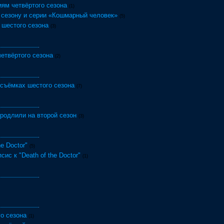
ям четвёртого сезона
(1)
 сезону и серии «Кошмарный человек»
(5)
 шестого сезона
(3)
етвёртого сезона
(2)
 съёмках шестого сезона
(7)
родлили на второй сезон
(3)
e Doctor"
(5)
сис к "Death of the Doctor"
(1)
о сезона
(1)