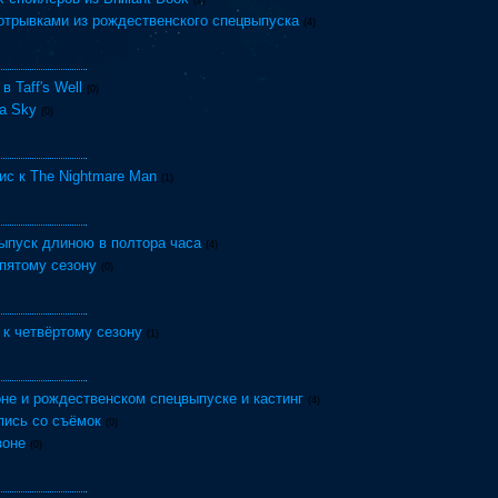
(2)
отрывками из рождественского спецвыпуска
(4)
 Taff's Well
(0)
а Sky
(0)
ис к The Nightmare Man
(1)
ыпуск длиною в полтора часа
(4)
пятому сезону
(0)
к четвёртому сезону
(1)
не и рождественском спецвыпуске и кастинг
(4)
пись со съёмок
(0)
зоне
(0)