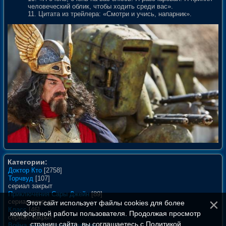
человеческий облик, чтобы ходить среди вас».
11. Цитата из трейлера: «Смотри и учись, напарник».
Категории:
Доктор Кто
[2758]
Торчвуд
[107]
сериал закрыт
Приключения Сары Джейн
[89]
сериал закрыт
Этот сайт использует файлы cookies для более
Класс
[46]
комфортной работы пользователя. Продолжая просмотр
сериал закрыт
страниц сайта, вы соглашаетесь с
Политикой
Война между сушей и морем
[35]