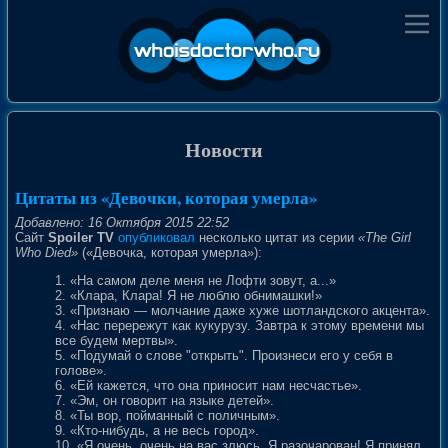
Новости
Цитаты из «Девочки, которая умерла»
Добавлено: 16 Октября 2015 22:52
Сайт
Spoiler TV
опубликовал
несколько цитат из серии
«The Girl
Who Died»
(«Девочка, которая умерла»):
1. «На самом деле меня не Лофти зовут, а...»
2. «Клара, Клара! Я не люблю обнимашки!»
3. «Признаю — молчание даже хуже шотландского акцента».
4. «Нас перережут как кукурузу. Завтра к этому времени мы
все будем мертвы».
5. «Подумай о слове "открыть". Произнеси его у себя в
голове».
6. «Ей кажется, что она приносит нам несчастье».
7. «Эм, он говорит на языке детей».
8. «Ты вор, пойманный с поличным».
9. «Кто-нибудь, а не весь город».
10. «Я очень, очень на вас злюсь. Я разочарован! Я принял