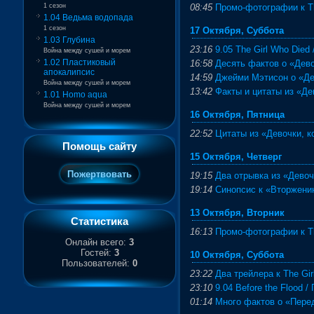
1 сезон
08:45
Промо-фотографии к T
1.04 Ведьма водопада
1 сезон
17 Октября, Суббота
1.03 Глубина
23:16
9.05 The Girl Who Died
Война между сушей и морем
1.02 Пластиковый
16:58
Десять фактов о «Дево
апокалипсис
14:59
Джейми Мэтисон о «Де
Война между сушей и морем
13:42
Факты и цитаты из «Де
1.01 Homo aqua
Война между сушей и морем
16 Октября, Пятница
22:52
Цитаты из «Девочки, к
Помощь сайту
15 Октября, Четверг
19:15
Два отрывка из «Девоч
19:14
Синопсис к «Вторжени
13 Октября, Вторник
Статистика
16:13
Промо-фотографии к Th
Онлайн всего:
3
Гостей:
3
10 Октября, Суббота
Пользователей:
0
23:22
Два трейлера к The Gir
23:10
9.04 Before the Flood 
01:14
Много фактов о «Пере