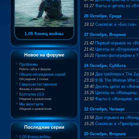
01:27
Факты и цитаты из «Вт
28 Октября, Среда
19:12
Синопсис к «Без сна»
(
1.05 Конец войны
27 Октября, Вторник
21:42
Первый отрывок из «В
21:41
Цитаты из «Вторжения
Новое на форуме
15:21
Промо-фотографии к Th
Проблемы
24 Октября, Суббота
Работа сайта и форума
23:14
Два трейлера к The Zy
Общее обсуждение серий
Обсуждение 1 сезона
23:10
9.06 The Woman Who L
Сверхъестественное
18:40
Десять цитат из «Жен
Фильмы и сериалы
15:25
Цитаты из «Женщины, к
Болталка v3.0
12:50
Факты о «Женщине, ко
Общение и развлечения
Мы вконтакте
22 Октября, Четверг
Общение и развлечения
15:56
Два отрывка из «Женщ
15:25
Синопсис к «Преображ
Последние серии
20 Октября, Вторник
1.05 Конец войны