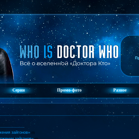
П
Серии
Промо-фото
Разное
жения зайгонов»
(0)
оржении зайгонов»