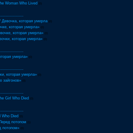
he Woman Who Lived
(0)
 / Девочка, которая умерла
(0)
чке, которая умерла»
(0)
вочке, которая умерла»
(0)
вочки, которая умерла»
(0)
оторая умерла»
(0)
ки, которая умерла»
(0)
ю зайгонов»
(0)
e Girl Who Died
(0)
l Who Died
(0)
/ Перед потопом
(1)
д потопом»
(0)