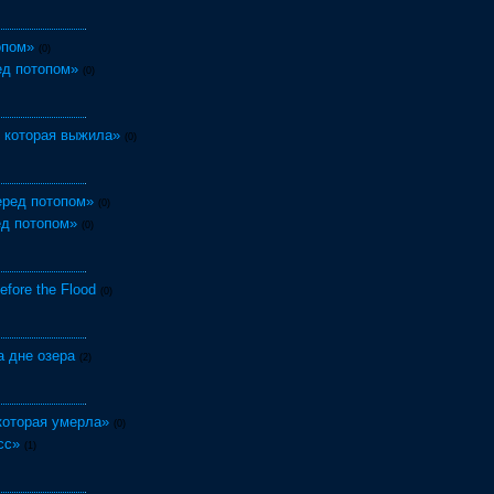
опом»
(0)
ед потопом»
(0)
 которая выжила»
(0)
еред потопом»
(0)
ед потопом»
(0)
fore the Flood
(0)
На дне озера
(2)
которая умерла»
(0)
сс»
(1)