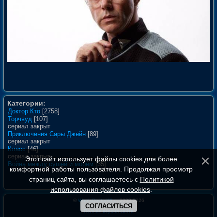
Категории:
Доктор Кто
[2758]
Торчвуд
[107]
сериал закрыт
Приключения Сары Джейн
[89]
сериал закрыт
Класс
[46]
сериал закрыт
Этот сайт использует файлы cookies для более
Война между сушей и морем
[35]
комфортной работы пользователя. Продолжая просмотр
страниц сайта, вы соглашаетесь с
Политикой
использования файлов cookies
.
©
WhoIsDoctorWho
, 2008-2026
СОГЛАСИТЬСЯ
Полная версия сайта