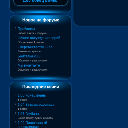
1.05 Конец войны
Новое на форуме
Проблемы
Работа сайта и форума
Общее обсуждение серий
Обсуждение 1 сезона
Сверхъестественное
Фильмы и сериалы
Болталка v3.0
Общение и развлечения
Мы вконтакте
Общение и развлечения
Последние серии
1.05 Конец войны
1 сезон
1.04 Ведьма водопада
1 сезон
1.03 Глубина
Война между сушей и морем
1.02 Пластиковый
апокалипсис