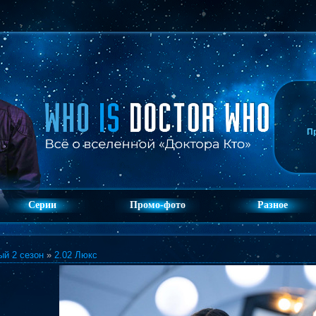
П
Серии
Промо-фото
Разное
ый 2 сезон
»
2.02 Люкс