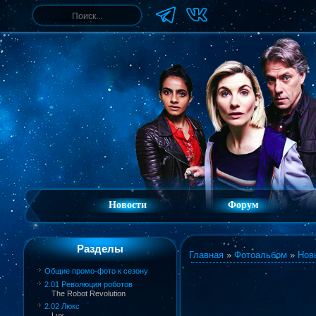
Новости
Форум
Разделы
Главная
»
Фотоальбом
»
Нов
Общие промо-фото к сезону
2.01 Революция роботов
The Robot Revolution
2.02 Люкс
Lux