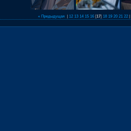
« Предыдущая
|
12
13
14
15
16
[
17
]
18
19
20
21
22