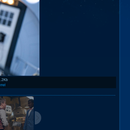
1.2Kb
rrel