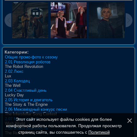
Категории:
Общие промо-фото к сезону
2.01 Революция роботов
The Robot Revolution
2.02 Люкс
Lux
2.03 Колодец
The Well
2.04 Счастливый день
Lucky Day
2.05 История и двигатель
The Story & The Engine
2.06 Межзвёздный конкурс песни
The Interstellar Song Contest
2.07 Мир желаний
Этот сайт использует файлы cookies для более
Wish World
комфортной работы пользователя. Продолжая просмотр
2.08 Война реальности
страниц сайта, вы соглашаетесь с
Политикой
The Reality War