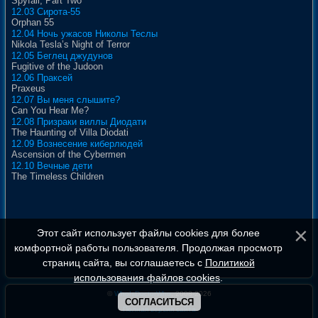
Spyfall, Part Two
12.03 Сирота-55
Orphan 55
12.04 Ночь ужасов Николы Теслы
Nikola Tesla’s Night of Terror
12.05 Беглец джудунов
Fugitive of the Judoon
12.06 Праксей
Praxeus
12.07 Вы меня слышите?
Can You Hear Me?
12.08 Призраки виллы Диодати
The Haunting of Villa Diodati
12.09 Вознесение киберлюдей
Ascension of the Cybermen
12.10 Вечные дети
The Timeless Children
Этот сайт использует файлы cookies для более
комфортной работы пользователя. Продолжая просмотр
страниц сайта, вы соглашаетесь с
Политикой
использования файлов cookies
.
©
WhoIsDoctorWho
, 2008-2026
СОГЛАСИТЬСЯ
Полная версия сайта