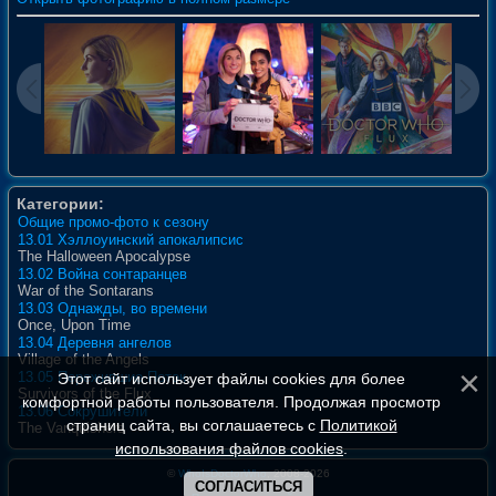
Категории:
Общие промо-фото к сезону
13.01 Хэллоуинский апокалипсис
The Halloween Apocalypse
13.02 Война сонтаранцев
War of the Sontarans
13.03 Однажды, во времени
Once, Upon Time
13.04 Деревня ангелов
Village of the Angels
13.05 Пережившие Поток
Этот сайт использует файлы cookies для более
Survivors of the Flux
комфортной работы пользователя. Продолжая просмотр
13.06 Сокрушители
страниц сайта, вы соглашаетесь с
Политикой
The Vanquishers
использования файлов cookies
.
©
WhoIsDoctorWho
, 2008-2026
СОГЛАСИТЬСЯ