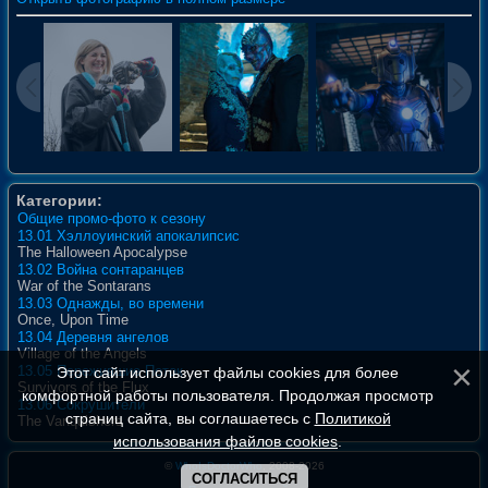
Категории:
Общие промо-фото к сезону
13.01 Хэллоуинский апокалипсис
The Halloween Apocalypse
13.02 Война сонтаранцев
War of the Sontarans
13.03 Однажды, во времени
Once, Upon Time
13.04 Деревня ангелов
Village of the Angels
13.05 Пережившие Поток
Этот сайт использует файлы cookies для более
Survivors of the Flux
комфортной работы пользователя. Продолжая просмотр
13.06 Сокрушители
страниц сайта, вы соглашаетесь с
Политикой
The Vanquishers
использования файлов cookies
.
©
WhoIsDoctorWho
, 2008-2026
СОГЛАСИТЬСЯ