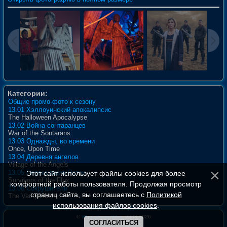
Категории:
Общие промо-фото к сезону
13.01 Хэллоуинский апокалипсис
The Halloween Apocalypse
13.02 Война сонтаранцев
War of the Sontarans
13.03 Однажды, во времени
Once, Upon Time
13.04 Деревня ангелов
Village of the Angels
13.05 Пережившие Поток
Этот сайт использует файлы cookies для более
Survivors of the Flux
комфортной работы пользователя. Продолжая просмотр
13.06 Сокрушители
страниц сайта, вы соглашаетесь с
Политикой
The Vanquishers
использования файлов cookies
.
©
WhoIsDoctorWho
, 2008-2026
СОГЛАСИТЬСЯ