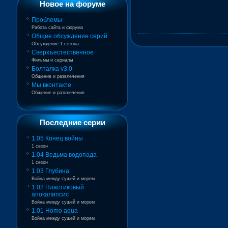
Новое на форуме
Проблемы
Работа сайта и форума
Общее обсуждение серий
Обсуждение 1 сезона
Сверхъестественное
Фильмы и сериалы
Болталка v3.0
Общение и развлечения
Мы вконтакте
Общение и развлечения
Последние серии
1.05 Конец войны
1 сезон
1.04 Ведьма водопада
1 сезон
1.03 Глубина
Война между сушей и морем
1.02 Пластиковый
апокалипсис
Война между сушей и морем
1.01 Homo aqua
Война между сушей и морем