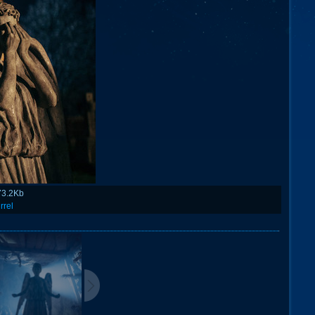
73.2Kb
rrel