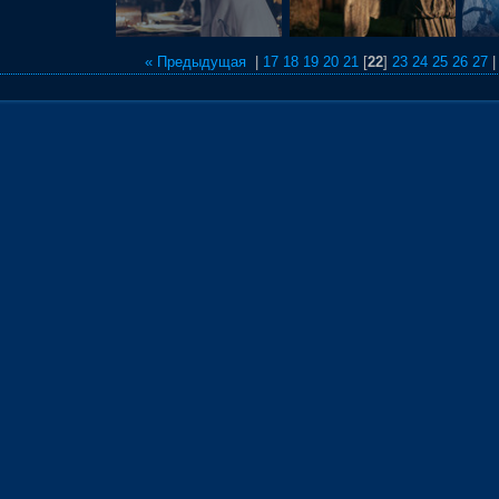
« Предыдущая
|
17
18
19
20
21
[
22
]
23
24
25
26
27