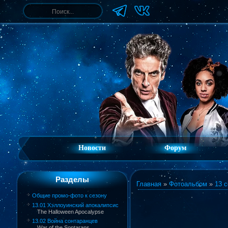
Новости
Форум
Разделы
Главная
»
Фотоальбом
»
13 с
Общие промо-фото к сезону
13.01 Хэллоуинский апокалипсис
The Halloween Apocalypse
13.02 Война сонтаранцев
War of the Sontarans