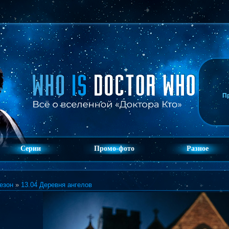
П
Серии
Промо-фото
Разное
езон
»
13.04 Деревня ангелов