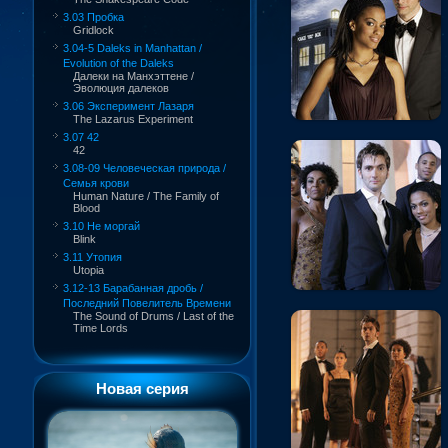
3.03 Пробка
Gridlock
3.04-5 Daleks in Manhattan /
Evolution of the Daleks
Далеки на Манхэттене /
Эволюция далеков
3.06 Эксперимент Лазаря
The Lazarus Experiment
3.07 42
42
3.08-09 Человеческая природа /
Семья крови
Human Nature / The Family of
Blood
3.10 Не моргай
Blink
3.11 Утопия
Utopia
3.12-13 Барабанная дробь /
Последний Повелитель Времени
The Sound of Drums / Last of the
Time Lords
Новая серия