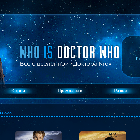
П
Серии
Промо-фото
Разное
льбома