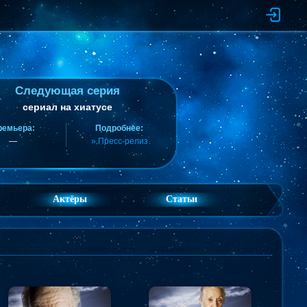
Следующая серия
сериал на хиатусе
ремьера:
Подробнее:
—
» Пресс-релиз
Актёры
Статьи