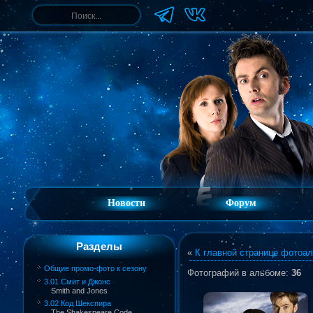
Новости
Форум
Разделы
«
К главной странице фотоа
Общие промо-фото к сезону
Фотографий в альбоме
:
36
3.01 Смит и Джонс
Smith and Jones
3.02 Код Шекспира
The Shakespeare Code