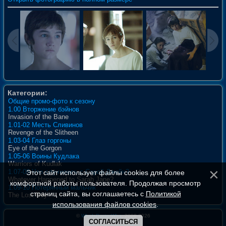
Категории:
Общие промо-фото к сезону
1.00 Вторжение бэйнов
Invasion of the Bane
1.01-02 Месть Сливинов
Revenge of the Slitheen
1.03-04 Глаз горгоны
Eye of the Gorgon
1.05-06 Воины Кудлака
Warriors of Kudlak
1.07-08 Что случилось с Сарой Джейн?
Этот сайт использует файлы cookies для более
Whatever Happened to Sarah Jane?
комфортной работы пользователя. Продолжая просмотр
1.09-10 Потерянный мальчик
страниц сайта, вы соглашаетесь с
Политикой
The Lost Boy
использования файлов cookies
.
©
WhoIsDoctorWho
, 2008-2026
СОГЛАСИТЬСЯ