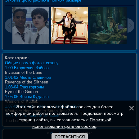
Открыть фотографию в полном размере
Категории:
Общие промо-фото к сезону
1.00 Вторжение бэйнов
Invasion of the Bane
1.01-02 Месть Сливинов
Revenge of the Slitheen
1.03-04 Глаз горгоны
Eye of the Gorgon
1.05-06 Воины Кудлака
Warriors of Kudlak
1.07-08 Что случилось с Сарой Джейн?
Этот сайт использует файлы cookies для более
Whatever Happened to Sarah Jane?
комфортной работы пользователя. Продолжая просмотр
1.09-10 Потерянный мальчик
страниц сайта, вы соглашаетесь с
Политикой
The Lost Boy
использования файлов cookies
.
©
WhoIsDoctorWho
, 2008-2026
СОГЛАСИТЬСЯ