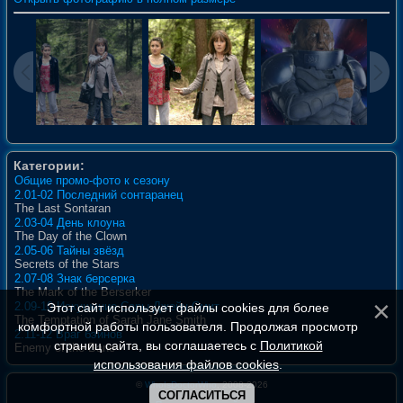
Категории:
Общие промо-фото к сезону
2.01-02 Последний сонтаранец
The Last Sontaran
2.03-04 День клоуна
The Day of the Clown
2.05-06 Тайны звёзд
Secrets of the Stars
2.07-08 Знак берсерка
The Mark of the Berserker
2.09-10 Искушение Сары Джейн Смит
Этот сайт использует файлы cookies для более
The Temptation of Sarah Jane Smith
комфортной работы пользователя. Продолжая просмотр
2.11-12 Враг бэйнов
страниц сайта, вы соглашаетесь с
Политикой
Enemy of the Bane
использования файлов cookies
.
©
WhoIsDoctorWho
, 2008-2026
СОГЛАСИТЬСЯ