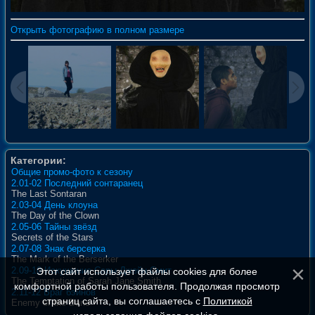
Открыть фотографию в полном размере
Категории:
Общие промо-фото к сезону
2.01-02 Последний сонтаранец
The Last Sontaran
2.03-04 День клоуна
The Day of the Clown
2.05-06 Тайны звёзд
Secrets of the Stars
2.07-08 Знак берсерка
The Mark of the Berserker
2.09-10 Искушение Сары Джейн Смит
Этот сайт использует файлы cookies для более
The Temptation of Sarah Jane Smith
комфортной работы пользователя. Продолжая просмотр
2.11-12 Враг бэйнов
страниц сайта, вы соглашаетесь с
Политикой
Enemy of the Bane