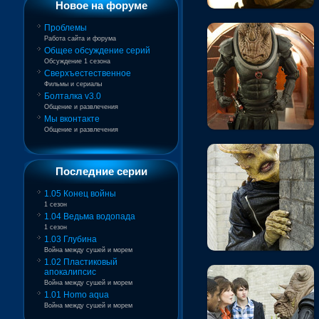
Новое на форуме
Проблемы
Работа сайта и форума
Общее обсуждение серий
Обсуждение 1 сезона
Сверхъестественное
Фильмы и сериалы
Болталка v3.0
Общение и развлечения
Мы вконтакте
Общение и развлечения
Последние серии
1.05 Конец войны
1 сезон
1.04 Ведьма водопада
1 сезон
1.03 Глубина
Война между сушей и морем
1.02 Пластиковый
апокалипсис
Война между сушей и морем
1.01 Homo aqua
Война между сушей и морем