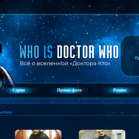
П
Серии
Промо-фото
Разное
льбома