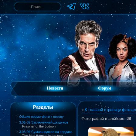
Новости
Форум
Разделы
«
К главной странице фотоа
Общие промо-фото к сезону
Фотографий в альбоме
:
38
3.01-02 Заключённый джудунов
Prisoner of the Judoon
3.03-04 Сумасшедшая на чердаке
The Mad Woman in the Attic