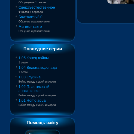
Обсуждение 1 сезона
Сверхъестественное
Фильмы и сериалы
Болталка v3.0
Общение и развлечения
Мы вконтакте
Общение и развлечения
Последние серии
1.05 Конец войны
1 сезон
1.04 Ведьма водопада
1 сезон
1.03 Глубина
Война между сушей и морем
1.02 Пластиковый
апокалипсис
Война между сушей и морем
1.01 Homo aqua
Война между сушей и морем
Помощь сайту