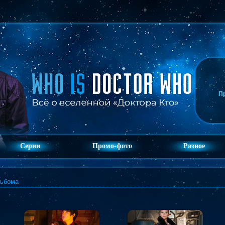
П
Серии
Промо-фото
Разное
льбома