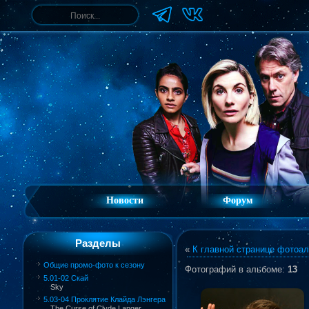
Новости
Форум
Разделы
«
К главной странице фотоа
Общие промо-фото к сезону
Фотографий в альбоме
:
13
5.01-02 Скай
Sky
5.03-04 Проклятие Клайда Лэнгера
The Curse of Clyde Langer