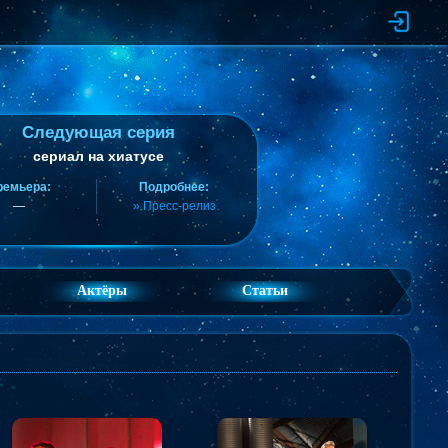
Следующая серия
сериал на хиатусе
ремьера:
Подробнее:
—
» Пресс-релиз
Актёры
Статьи