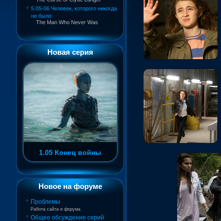
5.05-06 Человек, которого никогда
не было
The Man Who Never Was
Новая серия
1.05 Конец войны
Новое на форуме
Проблемы
Работа сайта и форума
Общее обсуждение серий