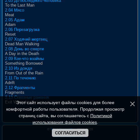
2.03 До последнего человека
To the Last Man
2.04 Мясо
Meat
2.05 Адам
Adam
2.06 Перезагрузка
Reset
2.07 Ходячий мертвец
Dead Man Walking
2.08 День во смерти
A Day in the Death
2.09 Кое-что взаймы
Something Borrowed
2.10 Из дождя
From Out of the Rain
2.11 По течению
Adrift
2.12 Фрагменты
Fragments
2.13 Сквозные ранения
Exit Wounds
Этот сайт использует файлы cookies для более
комфортной работы пользователя. Продолжая просмотр
страниц сайта, вы соглашаетесь с
Политикой
использования файлов cookies
.
©
WhoIsDoctorWho
, 2008-2026
СОГЛАСИТЬСЯ
Полная версия сайта