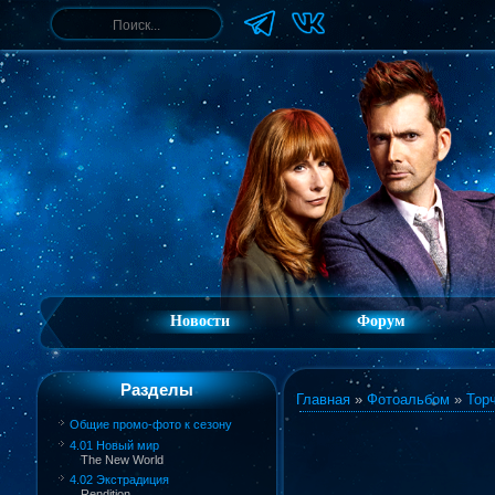
Новости
Форум
Разделы
Главная
»
Фотоальбом
»
Торч
Общие промо-фото к сезону
4.01 Новый мир
The New World
4.02 Экстрадиция
Rendition