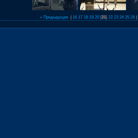
« Предыдущая
|
16
17
18
19
20
[
21
]
22
23
24
25
26