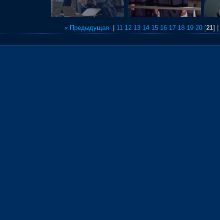
« Предыдущая
|
11
12
13
14
15
16
17
18
19
20
[
21
] 