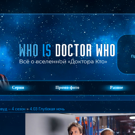
П
Серии
Промо-фото
Разное
вуд – 4 сезон
»
4.03 Глубокая ночь