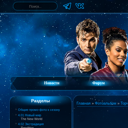
Новости
Форум
Разделы
Главная
»
Фотоальбом
»
Торч
Общие промо-фото к сезону
4.01 Новый мир
The New World
4.02 Экстрадиция
Rendition