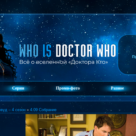
П
Серии
Промо-фото
Разное
вуд – 4 сезон
»
4.09 Собрание