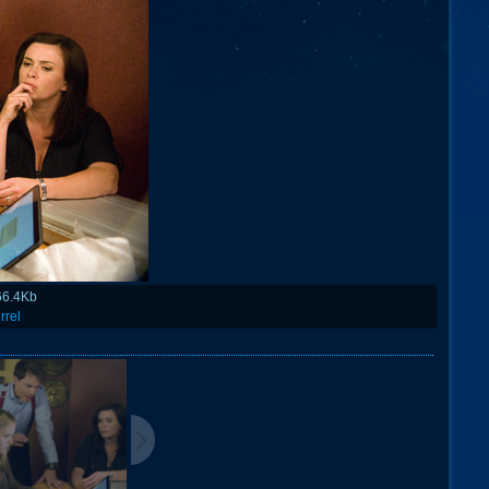
66.4Kb
rrel