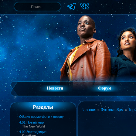
Новости
Форум
Разделы
Главная
»
Фотоальбом
»
Торч
Общие промо-фото к сезону
4.01 Новый мир
The New World
4.02 Экстрадиция
Rendition