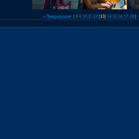
« Предыдущая
|
8
9
10
11
12
[
13
]
14
15
16
17
18
|