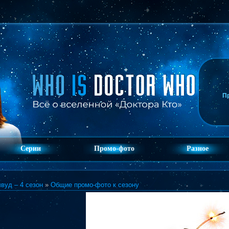
П
Серии
Промо-фото
Разное
вуд – 4 сезон
»
Общие промо-фото к сезону