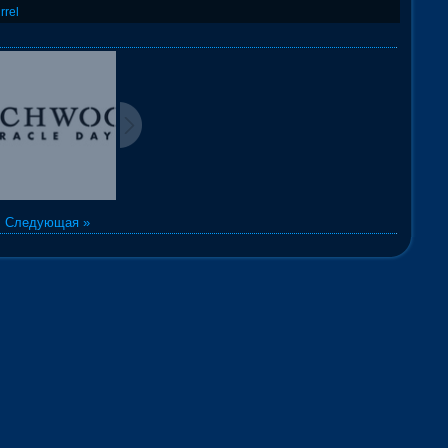
rrel
|
Следующая »