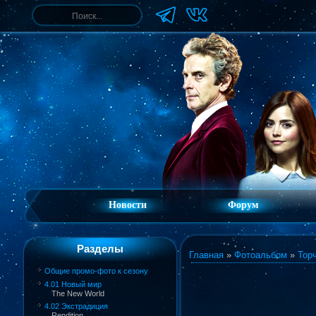
Новости
Форум
Разделы
Главная
»
Фотоальбом
»
Торч
Общие промо-фото к сезону
4.01 Новый мир
The New World
4.02 Экстрадиция
Rendition