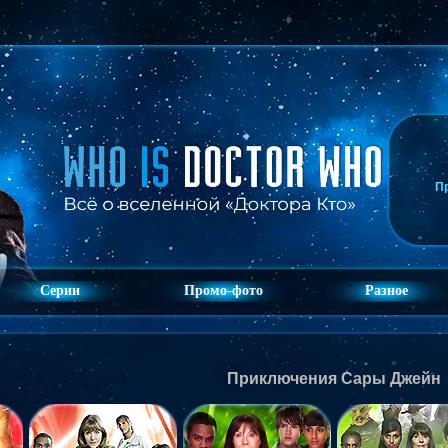
П
Серии
Промо-фото
Разное
Приключения Сары Джейн