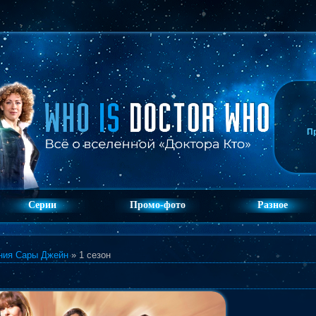
П
Серии
Промо-фото
Разное
ния Сары Джейн
» 1 сезон