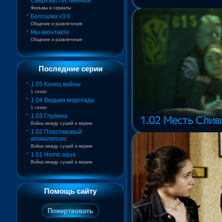
Сверхъестественное
Фильмы и сериалы
Болталка v3.0
Общение и развлечения
Мы вконтакте
Общение и развлечения
Последние серии
1.05 Конец войны
1 сезон
1.04 Ведьма водопада
1 сезон
1.03 Глубина
1.02 Месть Сливи
Война между сушей и морем
1.02 Пластиковый
апокалипсис
Война между сушей и морем
1.01 Homo aqua
Война между сушей и морем
Помощь сайту