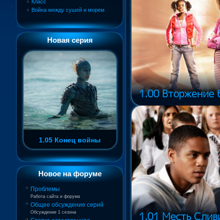
Класс
Война между сушей и морем
Новая серия
1.00 Вторжение 
1.05 Конец войны
Новое на форуме
Проблемы
Работа сайта и форума
Общее обсуждение серий
1.01 Месть Сливи
Обсуждение 1 сезона