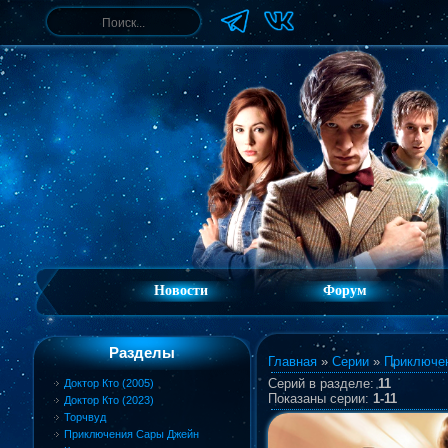
Новости
Форум
Разделы
Главная
»
Серии
»
Приключе
Серий в разделе:
11
Доктор Кто (2005)
Показаны серии:
1-11
Доктор Кто (2023)
Торчвуд
Приключения Сары Джейн