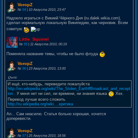
VoropZ
№
54
| 10 Августа 2010, 23:47
Надоело играться с Викией Чёрного Дня (ru.dalek.wikia.com),
сделал нормальную локальную Википедию, как черновик. Всем
советую
Little_Squirrel
№
55
| 11 Августа 2010, 00:19
Поменяла название темы, чтобы не было флуда
VoropZ
№
56
| 23 Августа 2010, 13:00
И ещё, кто-нибудь, переведите пожалуйста
http://en.wikipedia.org/wiki/The_Stolen_Earth#Broadcast_and_recept
ion
. У меня нет ни сил, ни времени, ни знания языка
Хех.
Перевод лучше всего сложить
http://ru.wikipedia.org/wiki....критика
Ап... Сам ниасилю. Статья больно хорошая, хочется
доперевести.
VoropZ
№
57
| 25 Августа 2010, 18:56