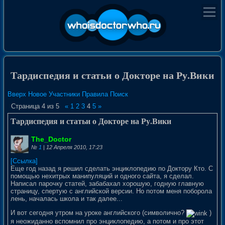
Тардиспедия и статьи о Докторе на Ру.Вики
Вверх
Новое
Участники
Правила
Поиск
Страница
4
из
5
«
1
2
3
4
5
»
Тардиспедия и статьи о Докторе на Ру.Вики
The_Doctor
№
1
| 12 Апреля 2010, 17:23
[Ссылка]
Еще год назад я решил сделать энциклопедию по Доктору Кто. С
помощью нехитрых манипуляций и одного сайта, я сделал.
Написал парочку статей, забабахал хорошую, годную главную
страницу, спертую с английской версии. Но потом меня поборола
лень, началась школа и так далее...
И вот сегодня утром на уроке английского (символично?
)
я неожиданно вспомнил про энциклопедию, а потом и про этот