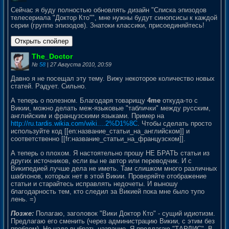
Сейчас я буду полностью обновлять дизайн "Списка эпизодов
телесериала "Доктор Кто"", мне нужны будут синопсисы к каждой
серии (группе эпизодов). Знатоки классики, присоединяйтесь!
The_Doctor
№
58
| 27 Августа 2010, 20:59
Давно я не посещал эту тему. Вижу некоторое количество новых
статей. Радует. Сильно.
А теперь о полезном. Благодаря товарищу
4me
откуда-то с
Викии, можно делать меж-языковые "таблички" между русским,
английским и французскими языками. Пример на
http://ru.tardis.wikia.com/wiki....2%D1%8C
. Чтобы сделать просто
используйте код [[en:название_статьи_на_английском]] и
соответственно [[fr:название_статьи_на_французском]].
А теперь о плохом. Я настоятельно прошу НЕ БРАТЬ статьи из
других источников, если вы не автор или переводчик. И с
Википедией лучше дела не иметь. Там слишком много различных
шаблонов, которых нет в этой Викии. Проверяйте отображение
статьи и старайтесь исправлять недочеты. И выношу
благодарность тем, кто следил за Викией пока мне было тупо
лень. =)
Позже:
Полагаю, заголовок "Вики Доктор Кто" - сущий идиотизм.
Предлагаю его сменить (через администрацию Викии, с этим без
проблем). Но надо выбрать название. Я предлагаю "ТАРДИС". В