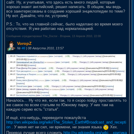
сайт. Ну, и учитывая, что здесь есть много людей, которые
хорошо знают английский, решил написать. В общем, мы ведь
все заинтересованы в создание хорошей энциклопедии по теме?
Ну вот. Давайте, что ли, устроим)
P.S.: То, что на главной сейчас, было наделано во время моего
отсутствия. Я уже работаю над нормализацией.
Сообщение отредактировал
The_Doctor
-
Вторник, 13 Апреля 2010, 22:00
VoropZ
№
46
| 08 Августа 2010, 13:57
Началось... Ну что же, если так, то я скоро пойду проставлять то
же самое по всем статьям по Южному парку. У них там на
каждую серию есть "статья".
И ещё, кто-нибудь, переведите пожалуйста
http://en.wikipedia.org/wiki/The_Stolen_Earth#Broadcast_and_recepti
on
. У меня нет ни сил, ни времени, ни знания языка
Хех.
Перевод лучше всего сложить
http://ru.wikipedia.org/wiki....критика