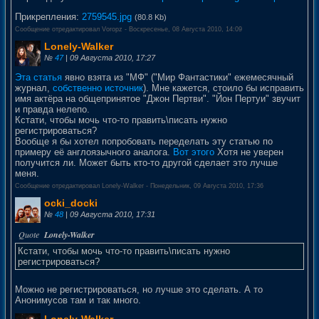
Прикрепления:
2759545.jpg
(80.8 Kb)
Сообщение отредактировал
Voropz
-
Воскресенье, 08 Августа 2010, 14:09
Lonely-Walker
№
47
| 09 Августа 2010, 17:27
Эта статья
явно взята из "МФ" ("Мир Фантастики" ежемесячный
журнал,
собственно источник
). Мне кажется, стоило бы исправить
имя актёра на общепринятое "Джон Пертви". "Йон Пертуи" звучит
и правда нелепо.
Кстати, чтобы мочь что-то править\писать нужно
регистрироваться?
Вообще я бы хотел попробовать переделать эту статью по
примеру её англоязычного аналога.
Вот этого
Хотя не уверен
получится ли. Может быть кто-то другой сделает это лучше
меня.
Сообщение отредактировал
Lonely-Walker
-
Понедельник, 09 Августа 2010, 17:36
ocki_docki
№
48
| 09 Августа 2010, 17:31
Кстати, чтобы мочь что-то править\писать нужно
регистрироваться?
Можно не регистрироваться, но лучше это сделать. А то
Анонимусов там и так много.
Lonely-Walker