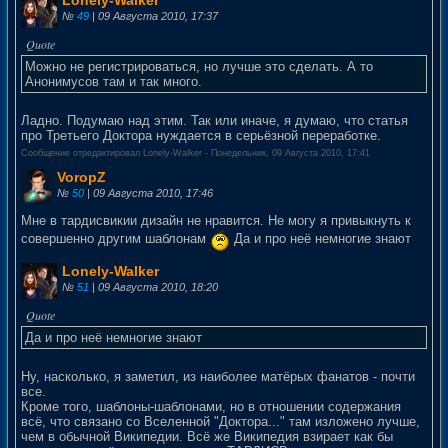
№
49
| 09 Августа 2010, 17:37
Можно не регистрироваться, но лучше это сделать. А то
Анонимусов там и так много.
Ладно. Подумаю над этим. Так или иначе, я думаю, что статья
про Третьего Доктора нуждается в серьёзной переработке.
Сообщение отредактировал
Lonely-Walker
-
Понедельник, 09 Августа 2010, 17:41
VoropZ
№
50
| 09 Августа 2010, 17:46
Мне в тардисвикии дизайн не нравится. Не могу я привыкнуть к
совершенно другим шаблонам
Да и про неё немногие знают
Lonely-Walker
№
51
| 09 Августа 2010, 18:20
Да и про неё немногие знают
Ну, насколько, я заметил, из наиболее матёрых фанатов - почти
все.
Кроме того, шаблоны-шаблонами, но в отношении содержания
всё, что связано со Вселенной "Доктора..." там изложено лучше,
чем в обычной Википедии. Всё же Википедия взирает как бы