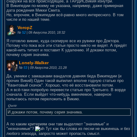
снаружи на всё происходящее, а ТАРДИСВикия изнутри.
В Википедии по-моему не указана, например, даже примерная
дата рождения Микки Смита.
Но, впрочем, в Википедии всё-равно много интересного. В том
числе и по нашей теме.
VoropZ
№
52
| 09 Августа 2010, 18:32
Я готовлю викию, куда скопирую все из рувики про Доктора.
Потому что пока все эти статьи просто никто не видят. А придёт
какой-нить титиот и поставит К удалению. И докажи потом,
почему серия значима.
Lonely-Walker
№
53
| 09 Августа 2010, 21:28
Да, умники с замашками вандалов давняя беда Википедии (и
прочих Викий).Один такой выпилил вполне годную статью про
"Квантовый скачок". Хорошо, что её восстановили потом.
А я всё-таки попробую перевести статью про Третьего. В ворде
сначала. Если выйдет что-нибудь вменяемое, наверное
попытаюсь потом переложить в Викию.
И докажи потом, почему серия значима.
А по каким критериям они там выделяют "значимые" и
"незначимые"?
Тут как бы слова из песни не выкинешь и без
любого эпизода, запросто может пропасть смысл.