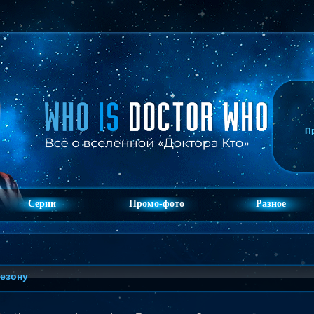
П
Серии
Промо-фото
Разное
сезону