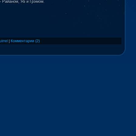
 Райаном, Яз и Грэмом.
uirrel
|
Комментарии (2)