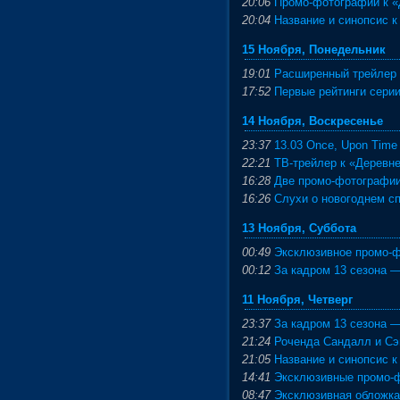
20:06
Промо-фотографии к «
20:04
Название и синопсис к
15 Ноября, Понедельник
19:01
Расширенный трейлер 
17:52
Первые рейтинги сери
14 Ноября, Воскресенье
23:37
13.03 Once, Upon Time
22:21
ТВ-трейлер к «Деревне
16:28
Две промо-фотографии
16:26
Слухи о новогоднем с
13 Ноября, Суббота
00:49
Эксклюзивное промо-ф
00:12
За кадром 13 сезона 
11 Ноября, Четверг
23:37
За кадром 13 сезона 
21:24
Роченда Сандалл и Сэ
21:05
Название и синопсис к
14:41
Эксклюзивные промо-ф
08:47
Эксклюзивная обложка