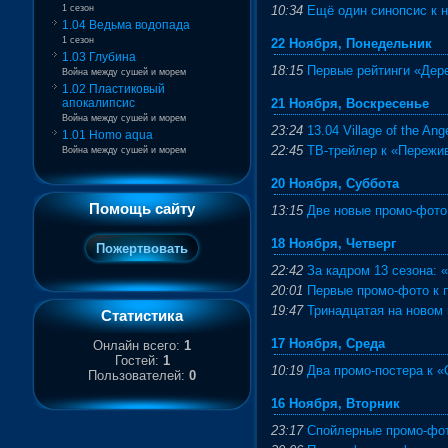
1 сезон
10:34
Ещё один синопсис к 
1.04 Ведьма водопада
1 сезон
22 Ноября, Понедельник
1.03 Глубина
18:15
Первые рейтинги «Дер
Война между сушей и морем
1.02 Пластиковый
апокалипсис
21 Ноября, Воскресенье
Война между сушей и морем
23:24
13.04 Village of the An
1.01 Homo aqua
22:45
ТВ-трейлер к «Пережи
Война между сушей и морем
20 Ноября, Суббота
Помощь сайту
13:15
Две новые промо-фото
18 Ноября, Четверг
22:42
За кадром 13 сезона:
20:01
Первые промо-фото к п
19:47
Тринадцатая на новом 
Статистика
17 Ноября, Среда
Онлайн всего:
1
Гостей:
1
10:19
Два промо-постера к 
Пользователей:
0
16 Ноября, Вторник
23:17
Спойлерные промо-фот