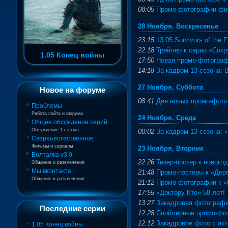
08:05
Промо-фотографии фи
28 Ноября, Воскресенье
23:15
13.05 Survivors of the
22:18
Трейлер к серии «Сок
1.05 Конец войны
17:50
Новая промо-фотограф
14:18
За кадром 13 сезона:
27 Ноября, Суббота
Новое на форуме
08:41
Две новых промо-фото
Проблемы
Работа сайта и форума
24 Ноября, Среда
Общее обсуждение серий
Обсуждение 1 сезона
00:02
За кадром 13 сезона:
Сверхъестественное
Фильмы и сериалы
23 Ноября, Вторник
Болталка v3.0
22:26
Тизер-постер к нового
Общение и развлечения
Мы вконтакте
21:48
Промо-постеры к «Дер
Общение и развлечения
21:12
Промо-фотографии к 
17:55
«Доктору Кто» 58 лет!
13:27
Закадровая фотографи
Последние серии
12:28
Спойлерные промо-фот
12:12
Закадровое фото с акт
1.05 Конец войны