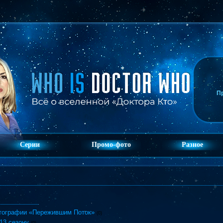
П
Серии
Промо-фото
Разное
тографии «Пережившим Поток»
(0)
 13 сезону