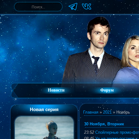
Новости
Форум
Новая серия
Главная
»
2021
»
Ноябрь
30 Ноября, Вторник
23:52
Cпойлерные промо-фо
08:45
Уд на промо-постере к