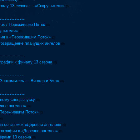
(0)
налу 13 сезона — «Сокрушители»
(0)
 Flux / Пережившие Поток
(0)
рушители»
(0)
ия к «Пережившим Поток»
(0)
 Возвращение плачущих ангелов
(0)
графии к финалу 13 сезона
(0)
 «Знакомьтесь — Виндер и Бэл»
(0)
днему спецвыпуску
(0)
евне ангелов»
(0)
«Пережившим Поток»
(0)
(0)
я со съёмок «Деревни ангелов»
(0)
ографии к «Деревне ангелов»
(0)
ёрами 13 сезона
(0)