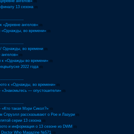
Деревне ангелов»
(0)
 финалу 13 сезона
(0)
к «Деревне ангелов»
(0)
и «Однажды, во времени»
(0)
 / Однажды, во времени
(0)
 ангелов»
(0)
 к «Однажды во времени»
(0)
пецвыпуске 2022 года
(0)
ото к «Однажды, во времени»
(0)
— «Знакомьтесь — опустошители»
(0)
— «Кто такая Мэри Сикол?»
(0)
м Спруэлл рассказывают о Рое и Лазури
(0)
 пятой серии 13 сезона
(0)
ото и информация о 13 сезоне из DWM
(0)
 Doctor Who Magazine №571
(0)