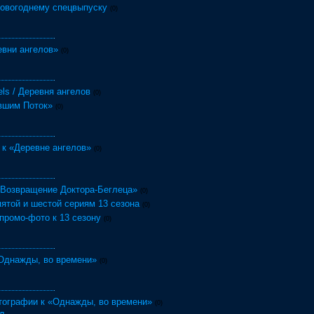
новогоднему спецвыпуску
(0)
евни ангелов»
(0)
gels / Деревня ангелов
(0)
вшим Поток»
(0)
 к «Деревне ангелов»
(0)
 «Возвращение Доктора-Беглеца»
(0)
ятой и шестой сериям 13 сезона
(0)
промо-фото к 13 сезону
(0)
«Однажды, во времени»
(0)
ографии к «Однажды, во времени»
(0)