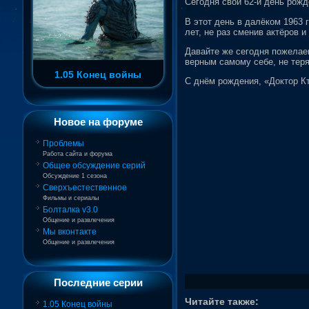
Сегодня свой 62-й день рожд
В этот день в далёком 1963 
лет, не раз сменив актёров 
Давайте же сегодня пожелае
верным самому себе, не тер
1.05 Конец войны
С днём рождения, «Доктор Кт
Новое на форуме
Проблемы
Работа сайта и форума
Общее обсуждение серий
Обсуждение 1 сезона
Сверхъестественное
Фильмы и сериалы
Болталка v3.0
Общение и развлечения
Мы вконтакте
Общение и развлечения
Последние серии
Читайте также:
1.05 Конец войны