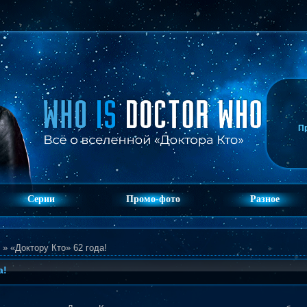
П
Серии
Промо-фото
Разное
» «Доктору Кто» 62 года!
а!