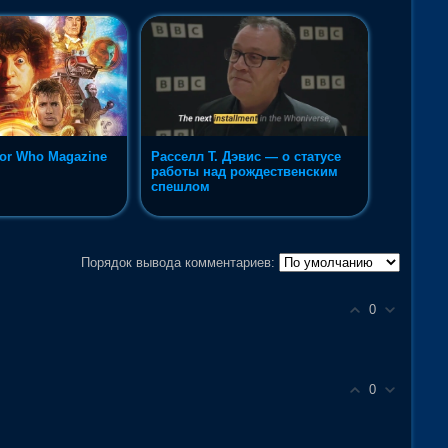
or Who Magazine
Расселл Т. Дэвис — о статусе
работы над рождественским
спешлом
Порядок вывода комментариев:
0
0