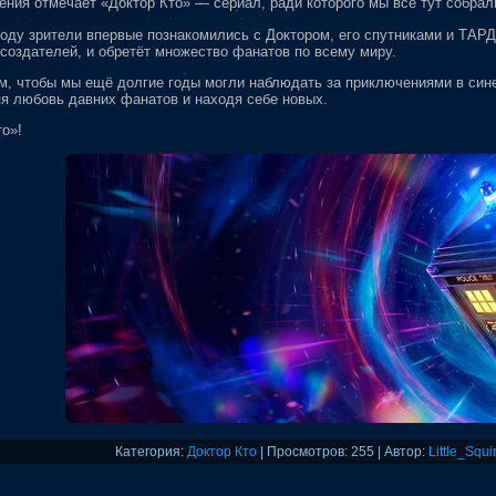
ения отмечает «Доктор Кто» — сериал, ради которого мы все тут собрал
году зрители впервые познакомились с Доктором, его спутниками и ТАРД
и создателей, и обретёт множество фанатов по всему миру.
м, чтобы мы ещё долгие годы могли наблюдать за приключениями в сине
яя любовь давних фанатов и находя себе новых.
о»!
Категория
:
Доктор Кто
|
Просмотров
: 255 |
Автор
:
Little_Squir