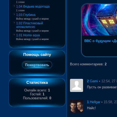
1 сезон
1.04 Ведьма водопада
1 сезон
1.03 Глубина
Война между сушей и морем
1.02 Пластиковый
апокалипсис
Война между сушей и морем
1.01 Homo aqua
Война между сушей и морем
BBC о будущем «До
Помощь сайту
Всего комментариев
:
2
2
• 12:54, 27
Gami
Статистика
Пусть он развивае
Онлайн всего:
1
Гостей:
1
Пользователей:
0
1
• 15:58, 
Hellgar
Найс!