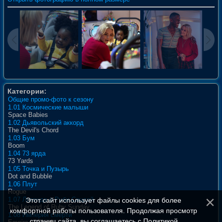
Категории:
Общие промо-фото к сезону
1.01 Космические малыши
Space Babies
1.02 Дьявольский аккорд
The Devil's Chord
1.03 Бум
Boom
1.04 73 ярда
73 Yards
1.05 Точка и Пузырь
Dot and Bubble
1.06 Плут
Rogue
1.07 Легенда о Руби Сандей
Этот сайт использует файлы cookies для более
The Legend of Ruby Sunday
комфортной работы пользователя. Продолжая просмотр
1.08 Империя смерти
страниц сайта, вы соглашаетесь с
Политикой