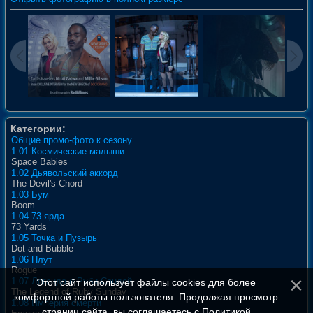
Категории:
Общие промо-фото к сезону
1.01 Космические малыши
Space Babies
1.02 Дьявольский аккорд
The Devil's Chord
1.03 Бум
Boom
1.04 73 ярда
73 Yards
1.05 Точка и Пузырь
Dot and Bubble
1.06 Плут
Rogue
1.07 Легенда о Руби Сандей
Этот сайт использует файлы cookies для более
The Legend of Ruby Sunday
комфортной работы пользователя. Продолжая просмотр
1.08 Империя смерти
страниц сайта, вы соглашаетесь с
Политикой