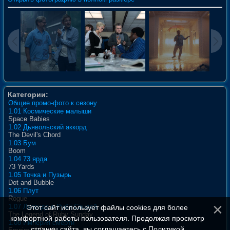
Категории:
Общие промо-фото к сезону
1.01 Космические малыши
Space Babies
1.02 Дьявольский аккорд
The Devil's Chord
1.03 Бум
Boom
1.04 73 ярда
73 Yards
1.05 Точка и Пузырь
Dot and Bubble
1.06 Плут
Rogue
1.07 Легенда о Руби Сандей
Этот сайт использует файлы cookies для более
The Legend of Ruby Sunday
комфортной работы пользователя. Продолжая просмотр
1.08 Империя смерти
страниц сайта, вы соглашаетесь с
Политикой