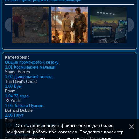
Категории:
Общие промо-фото к сезону
1.01 Космические малыши
Space Babies
1.02 Дьявольский аккорд
The Devil's Chord
1.03 Бум
Boom
1.04 73 ярда
73 Yards
1.05 Точка и Пузырь
Dot and Bubble
1.06 Плут
Rogue
1.07 Легенда о Руби Сандей
Этот сайт использует файлы cookies для более
The Legend of Ruby Sunday
комфортной работы пользователя. Продолжая просмотр
1.08 Империя смерти
страниц сайта, вы соглашаетесь с
Политикой